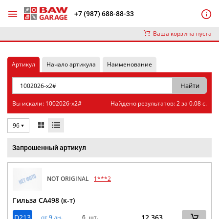
+7 (987) 688-88-33
Ваша корзина пуста
Артикул
Начало артикула
Наименование
Вы искали: 1002026-x2#
Найдено результатов: 2 за 0.08 с.
96
Запрошенный артикул
NOT ORIGINAL
1***2
Гильза CA498 (к-т)
D213
12 363
от 9 дн.
6 шт.