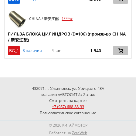
CHINA / 新安江配
1***#
ГИЛЬЗА БЛОКА ЦИЛИНДРОВ (D=106) (произв-во CHINA
/ 新安江配)
BG_1
1 940
В наличии
4 шт
432071, г. Ульяновск, ул. Урицкого 43А
магазин «АВТОСИТИ» 2 этаж
Смотреть на карте ›
+7 (987) 688-88-33
Пользовательское соглашение
© 2026 КИТАЙМОТОР
Работает на
ZetaWeb