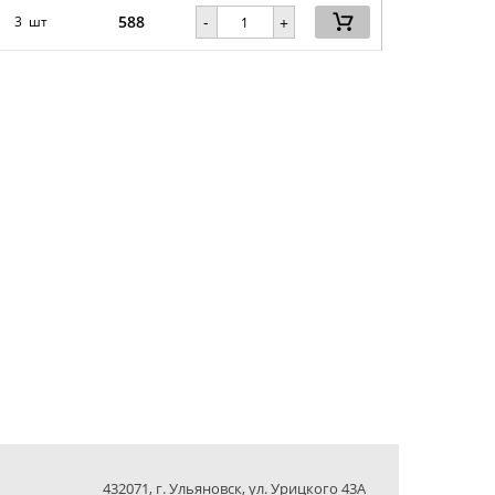
588
-
3 шт
+
432071, г. Ульяновск, ул. Урицкого 43А