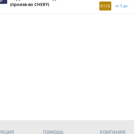
(произв-во CHERY)
K116
от 5 дн.
УКЦИЯ
ПОМОЩЬ
КОМПАНИЯ