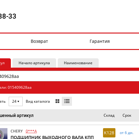
88-33
Возврат
Гарантия
кул
Начало артикула
Наименование
али: 015409628aa
Вид каталога
ать
24
Склад
Срок
шенный артикул
CHERY
0***A
K128
от 6 дн.
ПОДШИПНИК ВЫХОДНОГО ВАЛА КПП