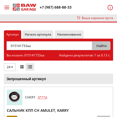
+7 (987) 688-88-33
Ваша корзина пуста
Артикул
Начало артикула
Наименование
Вы искали: 015141733aa
Найдено результатов: 1 за 0.13 с.
24
Запрошенный артикул
CHERY
0***A
САЛЬНИК КПП CH AMULET, KARRY