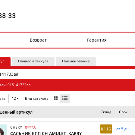
88-33
Возврат
Гарантия
кул
Начало артикула
Наименование
али: 015141733aa
Вид каталога
ать
12
Склад
Срок
шенный артикул
CHERY
0***A
K116
от 5 дн.
САЛЬНИК КПП CH AMULET, KARRY