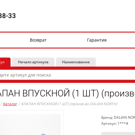
88-33
Возврат
Гарантия
кул
Начало артикула
Наименование
ПАН ВПУСКНОЙ (1 ШТ) (произв
/
Каталог
/
КЛАПАН ВПУСКНОЙ (1 ШТ) (произв-во DALIAN NORTH)
Бренд: DALIAN NO
Артикул: 1***#