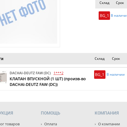
Склад
Срок
BG_1
В наличи
Склад
Срок
ги
DACHAI-DEUTZ FAW (DC)
1***2
BG_1
В наличии
КЛАПАН ВПУСКНОЙ (1 ШТ) (произв-во
DACHAI-DEUTZ FAW (DC))
УКЦИЯ
ПОМОЩЬ
КОМПАНИЯ
ог товаров
Оплата
О компании