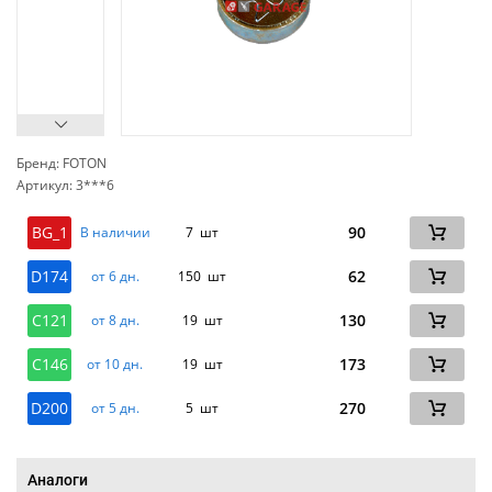
Бренд: FOTON
Артикул: 3***6
сп
BG_1
90
В наличии
7 шт
D174
62
от 6 дн.
150 шт
C121
130
от 8 дн.
19 шт
C146
173
от 10 дн.
19 шт
D200
270
от 5 дн.
5 шт
Аналоги