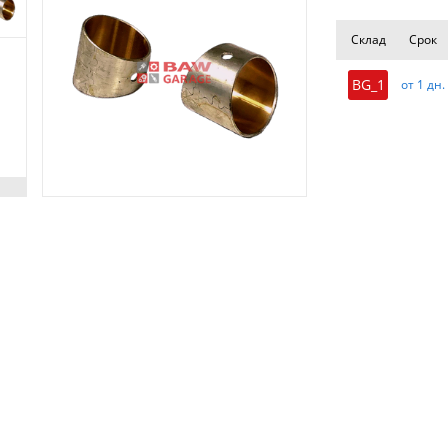
Склад
Срок
BG_1
от 1 дн.