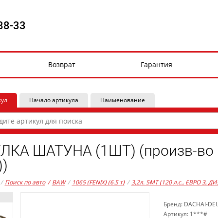
88-33
Возврат
Гарантия
кул
Начало артикула
Наименование
ЛКА ШАТУНА (1ШТ) (произв-во
))
/
Поиск по авто
/
BAW
/
1065 (FENIX) (6.5 т)
/
3,2л. 5MT (120 л.с., ЕВРО 3, ДИ
Бренд: DACHAI-DE
Артикул: 1***#