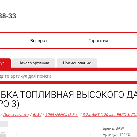
88-33
Возврат
Гарантия
кул
Начало артикула
Наименование
УБКА ТОПЛИВНАЯ ВЫСОКОГО Д
РО 3)
/
Поиск по авто
/
BAW
/
1065 (FENIX) (6.5 т)
/
3,2л. 5MT (120 л.с., ЕВРО 3, ДИ
Бренд: BAW
Артикул: 1***D