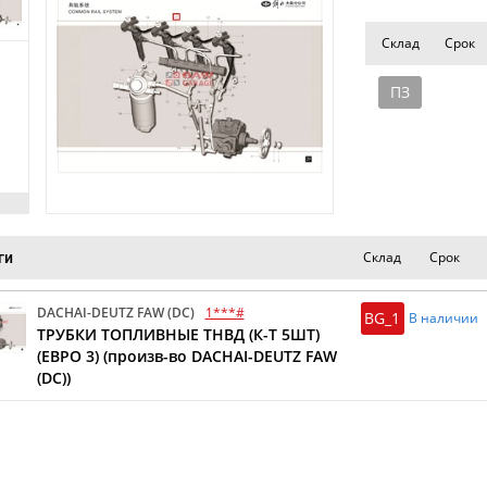
Склад
Срок
ПЗ
Склад
Срок
ги
DACHAI-DEUTZ FAW (DC)
1***#
BG_1
В наличии
ТРУБКИ ТОПЛИВНЫЕ ТНВД (К-Т 5ШТ)
(ЕВРО 3) (произв-во DACHAI-DEUTZ FAW
(DC))