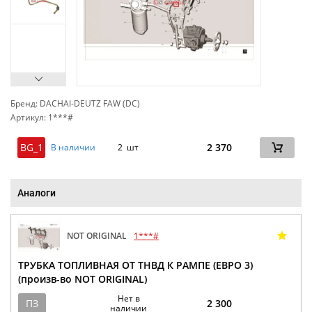
Бренд: DACHAI-DEUTZ FAW (DC)
Артикул: 1***#
сп
BG_1
2 370
В наличии
2 шт
Аналоги
NOT ORIGINAL
1***#
ТРУБКА ТОПЛИВНАЯ ОТ ТНВД К РАМПЕ (ЕВРО 3)
(произв-во NOT ORIGINAL)
Нет в
ПЗ
2 300
наличии