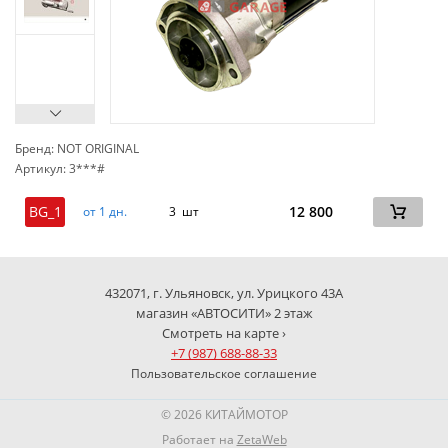
Бренд: NOT ORIGINAL
Артикул: 3***#
сп
BG_1
12 800
от 1 дн.
3 шт
432071, г. Ульяновск, ул. Урицкого 43А
магазин «АВТОСИТИ» 2 этаж
Смотреть на карте ›
+7 (987) 688-88-33
Пользовательское соглашение
© 2026 КИТАЙМОТОР
Работает на
ZetaWeb