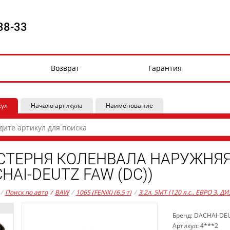
88-33
Возврат
Гарантия
кул
Начало артикула
Наименование
ТЕРНЯ КОЛЕНВАЛА НАРУЖНЯЯ (
HAI-DEUTZ FAW (DC))
/
Поиск по авто
/
BAW
/
1065 (FENIX) (6.5 т)
/
3,2л. 5MT (120 л.с., ЕВРО 3, ДИ
Бренд: DACHAI-DE
Артикул: 4***2