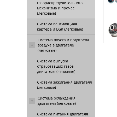
газораспределительного
механизма и прочее
(легковые)
Система вентиляцияя
картера и EGR (легковые)
Система впуска и подогрева
воздуха в двигателе
(легковые)
Система выпуска
отработавших газов
двигателя (легковые)
Система зажигания двигателя
(легковые)
Система охлаждения
двигателя (легковые)
Система питания двигателя