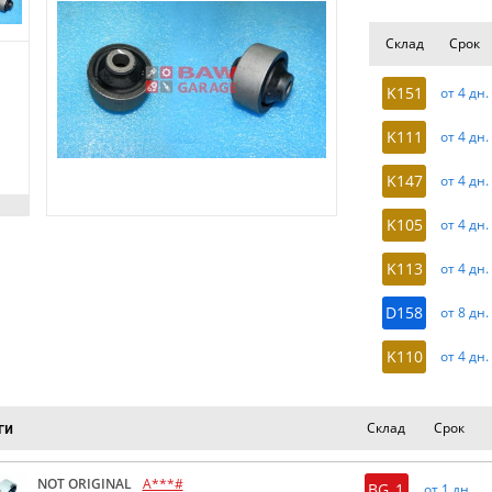
Склад
Срок
K151
от 4 дн.
K111
от 4 дн.
K147
от 4 дн.
K105
от 4 дн.
K113
от 4 дн.
D158
от 8 дн.
K110
от 4 дн.
Склад
Срок
ги
NOT ORIGINAL
A***#
BG_1
от 1 дн.