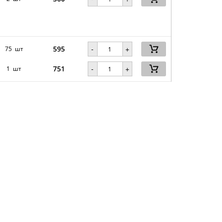
595
-
75 шт
+
751
-
1 шт
+