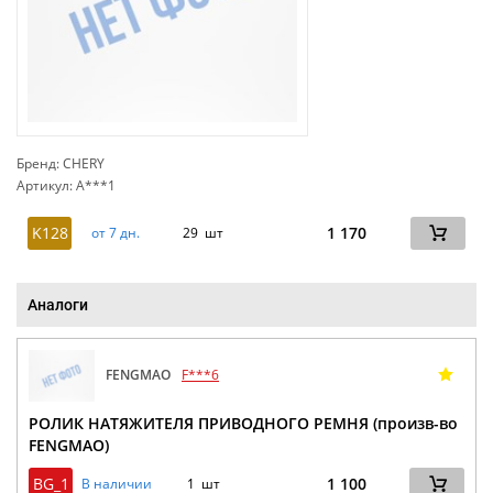
Бренд: CHERY
Артикул: A***1
сп
K128
1 170
от 7 дн.
29 шт
Аналоги
FENGMAO
F***6
РОЛИК НАТЯЖИТЕЛЯ ПРИВОДНОГО РЕМНЯ (произв-во
FENGMAO)
BG_1
1 100
В наличии
1 шт