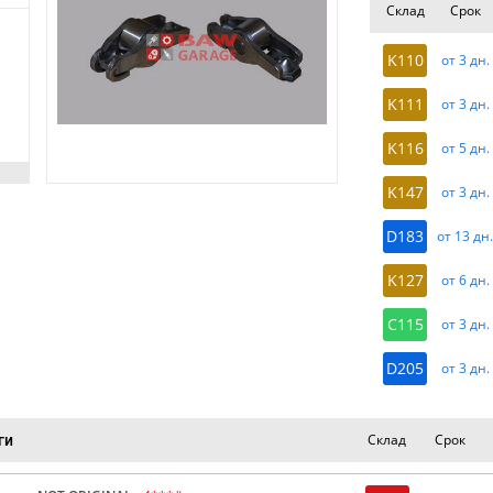
Склад
Срок
K110
от 3 дн.
K111
от 3 дн.
K116
от 5 дн.
K147
от 3 дн.
D183
от 13 дн
K127
от 6 дн.
C115
от 3 дн.
D205
от 3 дн.
Склад
Срок
ги