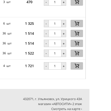
470
-
3 шт
+
1 325
-
6 шт
+
1 514
-
36 шт
+
1 514
-
36 шт
+
1 522
-
36 шт
+
1 721
-
4 шт
+
432071, г. Ульяновск, ул. Урицкого 43А
магазин «АВТОСИТИ» 2 этаж
Смотреть на карте ›