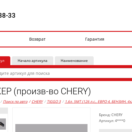
88-33
Возврат
Гарантия
кул
Начало артикула
Наименование
ЕР (произв-во CHERY)
/
Поиск по авто
/
CHERY
/
TIGGO 3
/
1,6л. 5MT (126 л.с., ЕВРО 4, БЕНЗИН, 4x
Бренд: CHERY
Артикул: 4***0