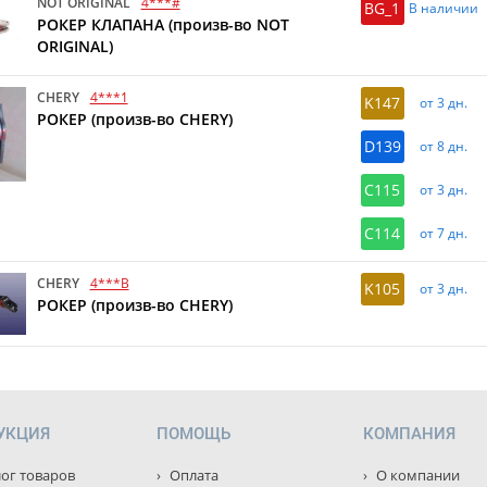
NOT ORIGINAL
4***#
BG_1
В наличии
РОКЕР КЛАПАНА (произв-во NOT
ORIGINAL)
CHERY
4***1
K147
от 3 дн.
РОКЕР (произв-во CHERY)
D139
от 8 дн.
C115
от 3 дн.
C114
от 7 дн.
CHERY
4***B
K105
от 3 дн.
РОКЕР (произв-во CHERY)
УКЦИЯ
ПОМОЩЬ
КОМПАНИЯ
ог товаров
Оплата
О компании