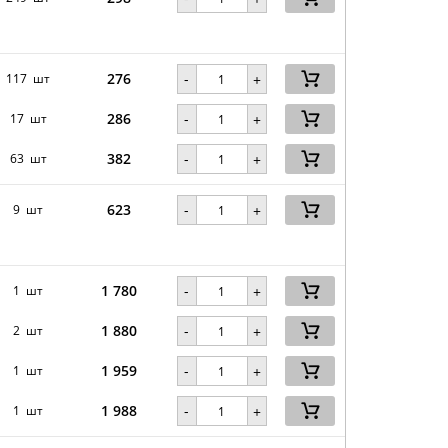
276
-
117 шт
+
286
-
17 шт
+
382
-
63 шт
+
623
-
9 шт
+
1 780
-
1 шт
+
1 880
-
2 шт
+
1 959
-
1 шт
+
1 988
-
1 шт
+