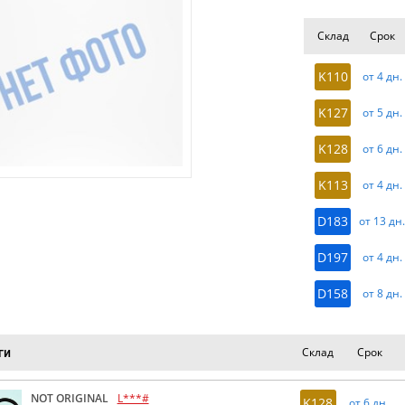
Склад
Срок
K110
от 4 дн.
K127
от 5 дн.
K128
от 6 дн.
K113
от 4 дн.
D183
от 13 дн
D197
от 4 дн.
D158
от 8 дн.
Склад
Срок
ги
NOT ORIGINAL
L***#
K128
от 6 дн.