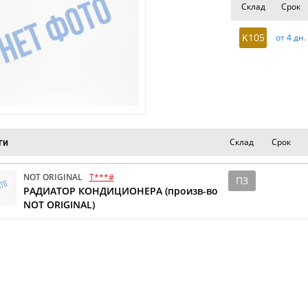
Склад
Срок
K105
от 4 дн.
Склад
Срок
ги
NOT ORIGINAL
T***#
ПЗ
РАДИАТОР КОНДИЦИОНЕРА (произв-во
NOT ORIGINAL)