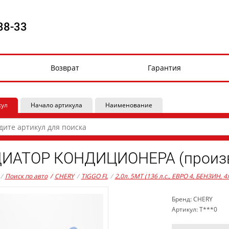
88-33
Возврат
Гарантия
кул
Начало артикула
Наименование
ИАТОР КОНДИЦИОНЕРА (произв
/
Поиск по авто
/
CHERY
/
TIGGO FL
/
2,0л. 5MT (136 л.с., ЕВРО 4, БЕНЗИН, 4
Бренд: CHERY
Артикул: T***0