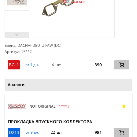
Бренд: DACHAI-DEUTZ FAW (DC)
Артикул: 1***2
сп
BG_1
390
от 1 дн.
4 шт
Аналоги
NOT ORIGINAL
1***#
ПРОКЛАДКА ВПУСКНОГО КОЛЛЕКТОРА
D213
981
от 9 дн.
22 шт