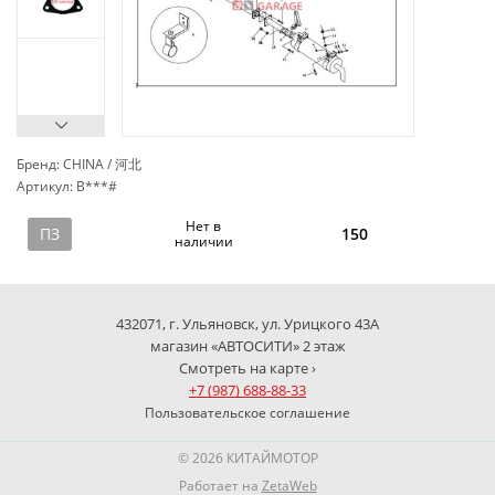
Бренд: CHINA / 河北
Артикул: B***#
сп
Нет в
ПЗ
150
наличии
432071, г. Ульяновск, ул. Урицкого 43А
магазин «АВТОСИТИ» 2 этаж
Смотреть на карте ›
+7 (987) 688-88-33
Пользовательское соглашение
© 2026 КИТАЙМОТОР
Работает на
ZetaWeb