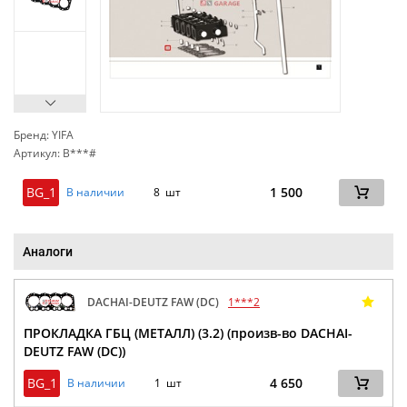
Бренд: YIFA
Артикул: B***#
сп
BG_1
1 500
В наличии
8 шт
Аналоги
DACHAI-DEUTZ FAW (DC)
1***2
ПРОКЛАДКА ГБЦ (МЕТАЛЛ) (3.2) (произв-во DACHAI-
DEUTZ FAW (DC))
BG_1
4 650
В наличии
1 шт