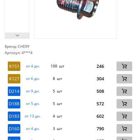
Бренд: CHERY
Артикул: 4***4
сп
K151
246
от 4 дн.
100 шт
K127
304
от 6 дн.
8 шт
D214
508
от 9 дн.
5 шт
D188
572
от 5 дн.
5 шт
D183
602
от 13 дн.
4 шт
D160
790
от 4 дн.
3 шт