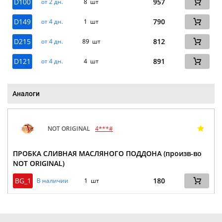
D100
957
от 2 дн.
8 шт
D149
790
от 4 дн.
1 шт
D215
812
от 4 дн.
89 шт
D121
891
от 4 дн.
4 шт
Аналоги
NOT ORIGINAL
4***#
ПРОБКА СЛИВНАЯ МАСЛЯНОГО ПОДДОНА (произв-во
NOT ORIGINAL)
BG_1
180
В наличии
1 шт