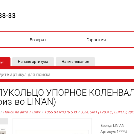
88-33
Возврат
Гарантия
кул
Начало артикула
Наименование
УКОЛЬЦО УПОРНОЕ КОЛЕНВАЛА 
оиз-во LIN'AN)
/
Поиск по авто
/
BAW
/
1065 (FENIX) (6.5 т)
/
3,2л. 5MT (120 л.с., ЕВРО 3, ДИ
Бренд: LIN'AN
Артикул: 1***#