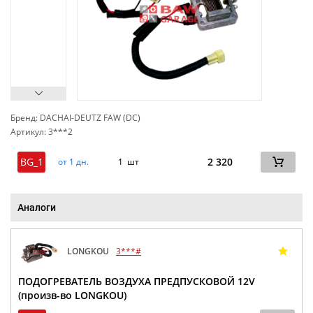
Бренд: DACHAI-DEUTZ FAW (DC)
Артикул: 3***2
сп
BG_1
2 320
от 1 дн.
1 шт
Аналоги
LONGKOU
3***#
ПОДОГРЕВАТЕЛЬ ВОЗДУХА ПРЕДПУСКОВОЙ 12V
(произв-во LONGKOU)