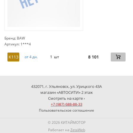
Бренд: BAW
Артикул: 1***4
сп
K113
8 101
от 4 дн.
1 шт
432071, г. Ульяновск, ул. Урицкого 43А
магазин «АВТОСИТИ» 2 этаж
Смотреть на карте ›
+7 (987) 688-88-33
Пользовательское соглашение
© 2026 КИТАЙМОТОР
Работает на
ZetaWeb