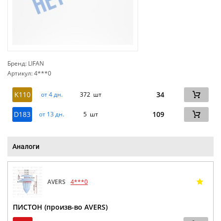
Бренд: LIFAN
Артикул: 4***0
сп
K110
34
от 4 дн.
372 шт
D183
109
от 13 дн.
5 шт
Аналоги
AVERS
4***0
ПИСТОН (произв-во AVERS)