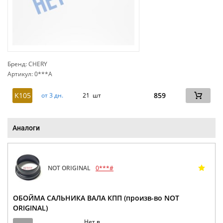
Бренд: CHERY
Артикул: 0***A
сп
K105
859
от 3 дн.
21 шт
Аналоги
NOT ORIGINAL
0***#
ОБОЙМА САЛЬНИКА ВАЛА КПП (произв-во NOT
ORIGINAL)
Нет в