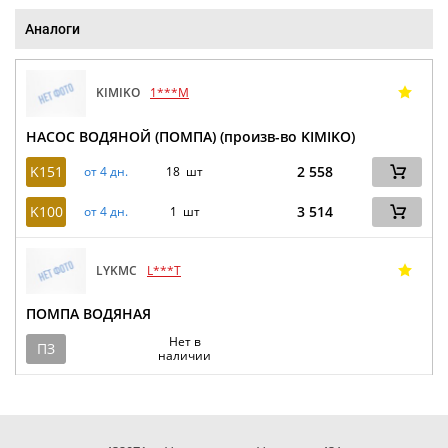
Аналоги
KIMIKO
1***M
НАСОС ВОДЯНОЙ (ПОМПА) (произв-во KIMIKO)
K151
2 558
от 4 дн.
18 шт
K100
3 514
от 4 дн.
1 шт
LYKMC
L***T
ПОМПА ВОДЯНАЯ
Нет в
ПЗ
наличии