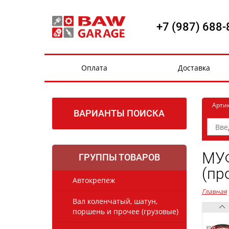
+7 (987) 688-
Оплата
Доставка
Арти
ВАРИАНТЫ ПОИСКА
МУФ
ГРУППЫ ТОВАРОВ
(пр
Автокрепеж
Главная
Вал коленчатый, шатун,
поршень и прочее (грузовые)