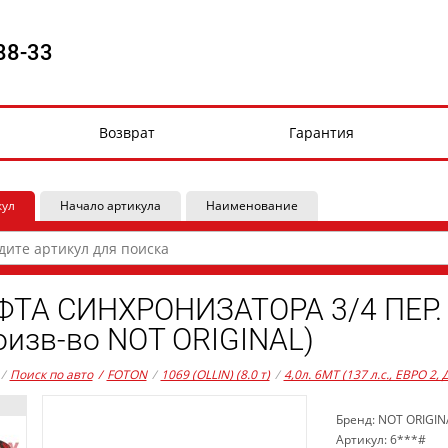
88-33
Возврат
Гарантия
кул
Начало артикула
Наименование
ТА СИНХРОНИЗАТОРА 3/4 ПЕР.
оизв-во NOT ORIGINAL)
/
Поиск по авто
/
FOTON
/
1069 (OLLIN) (8.0 т)
/
4,0л. 6MT (137 л.с., ЕВРО 2,
Бренд: NOT ORIGIN
Артикул: 6***#