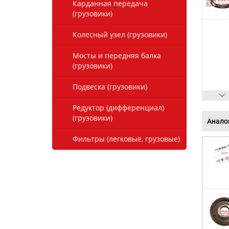
Карданная передача
(грузовики)
Колесный узел (грузовики)
Мосты и передняя балка
(грузовики)
Подвеска (грузовики)
Редуктор (дифференциал)
(грузовики)
Анало
Фильтры (легковые, грузовые)