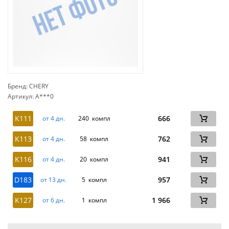
Бренд: CHERY
Артикул: A***0
сп
K111
666
от 4 дн.
240 компл
K113
762
от 4 дн.
58 компл
K116
941
от 4 дн.
20 компл
D183
957
от 13 дн.
5 компл
K127
1 966
от 6 дн.
1 компл