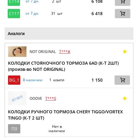
C114
6 108
от 7 дн.
2 шт
C117
6 418
от 7 дн.
31 шт
Аналоги
NOT ORIGINAL
T***#
КОЛОДКИ СТОЯНОЧНОГО ТОРМОЗА 6AD (К-Т 2ШТ)
(произв-во NOT ORIGINAL)
BG_1
1 150
В наличии
1 компл
OOOVE
T***0
КОЛОДКИ РУЧНОГО ТОРМОЗА CHERY TIGGO/VORTEX
TINGO (К-Т 2 ШТ)
Нет в
ПЗ
наличии