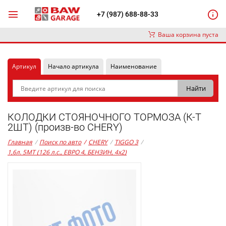
+7 (987) 688-88-33
Ваша корзина пуста
Артикул
Начало артикула
Наименование
КОЛОДКИ СТОЯНОЧНОГО ТОРМОЗА (К-Т
2ШТ) (произв-во CHERY)
Главная
/
Поиск по авто
/
CHERY
/
TIGGO 3
/
1,6л. 5MT (126 л.с., ЕВРО 4, БЕНЗИН, 4x2)