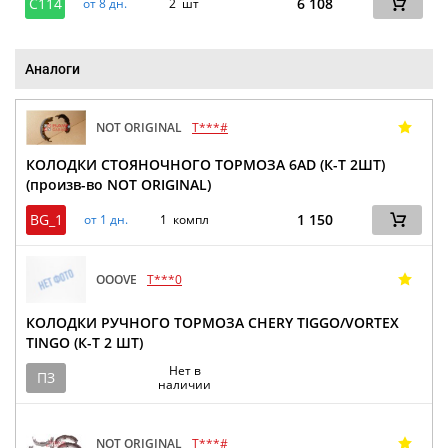
C114
6 108
от 8 дн.
2 шт
Аналоги
NOT ORIGINAL
T***#
КОЛОДКИ СТОЯНОЧНОГО ТОРМОЗА 6AD (К-Т 2ШТ)
(произв-во NOT ORIGINAL)
BG_1
1 150
от 1 дн.
1 компл
OOOVE
T***0
КОЛОДКИ РУЧНОГО ТОРМОЗА CHERY TIGGO/VORTEX
TINGO (К-Т 2 ШТ)
Нет в
ПЗ
наличии
NOT ORIGINAL
T***#