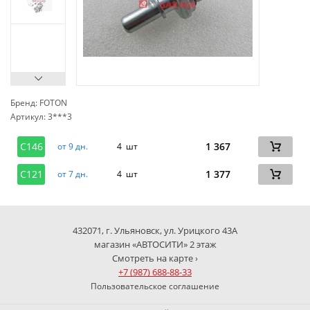
Бренд: FOTON
Артикул: 3***3
сп
C146
1 367
от 9 дн.
4 шт
C121
1 377
от 7 дн.
4 шт
432071, г. Ульяновск, ул. Урицкого 43А
магазин «АВТОСИТИ» 2 этаж
Смотреть на карте ›
+7 (987) 688-88-33
Пользовательское соглашение