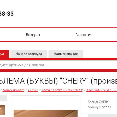
88-33
Возврат
Гарантия
кул
Начало артикула
Наименование
ЛЕМА (БУКВЫ) "CHERY" (произв
/
Поиск по авто
/
CHERY
/
AMULET (2003-) HATCBACK
/
1,6л. 5MT (88 л.с., 
Бренд: CHERY
Артикул: A***1