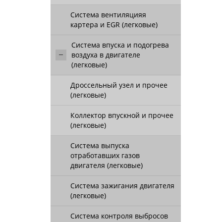
Система вентиляцияя
картера и EGR (легковые)
Система впуска и подогрева
воздуха в двигателе
(легковые)
Дроссельный узел и прочее
(легковые)
Коллектор впускной и прочее
(легковые)
Система выпуска
отработавших газов
двигателя (легковые)
Система зажигания двигателя
(легковые)
Система контроля выбросов