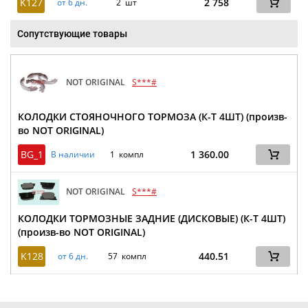
K127
2 758
от 6 дн.
2 шт
Сопутствующие товары
NOT ORIGINAL
S***#
КОЛОДКИ СТОЯНОЧНОГО ТОРМОЗА (К-Т 4ШТ) (произв-
во NOT ORIGINAL)
BG_1
1 360.00
В наличии
1 компл
NOT ORIGINAL
S***#
КОЛОДКИ ТОРМОЗНЫЕ ЗАДНИЕ (ДИСКОВЫЕ) (К-Т 4ШТ)
(произв-во NOT ORIGINAL)
K128
440.51
от 6 дн.
57 компл