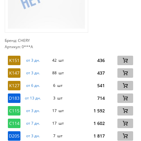
Бренд: CHERY
Артикул: 0***A
сп
K151
436
от 3 дн.
42 шт
K147
437
от 3 дн.
88 шт
K127
541
от 6 дн.
6 шт
D183
714
от 13 дн.
3 шт
C115
1 592
от 3 дн.
17 шт
C114
1 602
от 7 дн.
17 шт
D205
1 817
от 3 дн.
7 шт