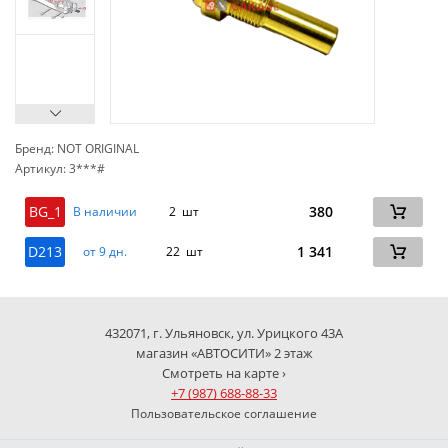
Бренд: NOT ORIGINAL
Артикул: 3***#
сп
BG_1
380
В наличии
2 шт
D213
1 341
от 9 дн.
22 шт
432071, г. Ульяновск, ул. Урицкого 43А
магазин «АВТОСИТИ» 2 этаж
Смотреть на карте ›
+7 (987) 688-88-33
Пользовательское соглашение