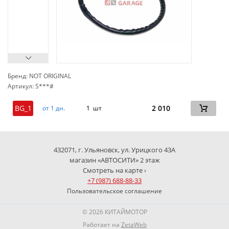
Бренд: NOT ORIGINAL
Артикул: S***#
сп
BG_1
2 010
от 1 дн.
1 шт
432071, г. Ульяновск, ул. Урицкого 43А
магазин «АВТОСИТИ» 2 этаж
Смотреть на карте ›
+7 (987) 688-88-33
Пользовательское соглашение
© 2026 КИТАЙМОТОР
Работает на
ZetaWeb