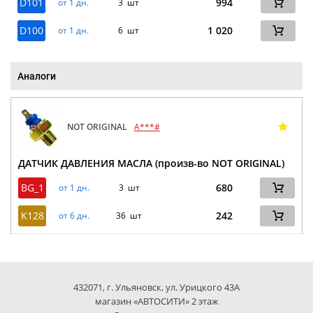
D101
994
от 1 дн.
3 шт
D100
1 020
от 1 дн.
6 шт
Аналоги
NOT ORIGINAL
A***#
ДАТЧИК ДАВЛЕНИЯ МАСЛА (произв-во NOT ORIGINAL)
BG_1
680
от 1 дн.
3 шт
K128
242
от 6 дн.
36 шт
432071, г. Ульяновск, ул. Урицкого 43А
магазин «АВТОСИТИ» 2 этаж