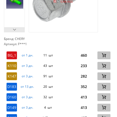
Бренд: CHERY
Артикул: F***1
сп
BG_1
460
от 1 дн.
11 шт
K110
233
от 3 дн.
43 шт
K147
282
от 3 дн.
91 шт
D183
352
от 13 дн.
20 шт
D160
413
от 3 дн.
32 шт
D149
413
от 3 дн.
4 шт