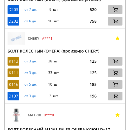
D203
520
от 7 дн.
9 шт
D202
758
от 6 дн.
10 шт
CHERY
A***1
БОЛТ КОЛЕСНЫЙ (СФЕРА) (произв-во CHERY)
K113
125
от 3 дн.
38 шт
K111
125
от 3 дн.
33 шт
K116
185
от 5 дн.
10 шт
D197
196
от 3 дн.
3 шт
MATRIX
0***0
БОЛТ КОЛЕСНЫЙ M12*1.5*L53 СФЕРА КЛЮЧ D=17