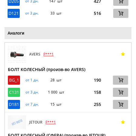
D205
427
от 3 дн.
147 шт
D121
516
от 3 дн.
33 шт
Аналоги
AVERS
F***1
БОЛТ КОЛЕСНЫЙ (произв-во AVERS)
BG_1
190
от 1 дн.
28 шт
C131
158
от 3 дн.
1 000 шт
D181
255
от 7 дн.
15 шт
JETOUR
F***1
БОЛТ КОЛЕСНЫЙ (СФЕРА) (произв-во JETOUR)