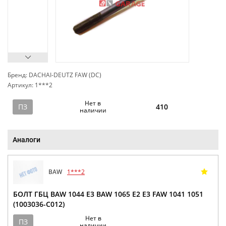
Бренд: DACHAI-DEUTZ FAW (DC)
Артикул: 1***2
сп
Нет в
ПЗ
410
наличии
Аналоги
BAW
1***2
БОЛТ ГБЦ BAW 1044 E3 BAW 1065 E2 Е3 FAW 1041 1051
(1003036-C012)
Нет в
ПЗ
наличии