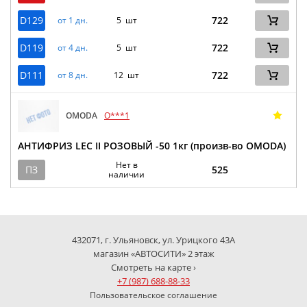
D129
722
от 1 дн.
5 шт
D119
722
от 4 дн.
5 шт
D111
722
от 8 дн.
12 шт
OMODA
O***1
АНТИФРИЗ LEC II РОЗОВЫЙ -50 1кг (произв-во OMODA)
Нет в
ПЗ
525
наличии
432071, г. Ульяновск, ул. Урицкого 43А
магазин «АВТОСИТИ» 2 этаж
Смотреть на карте ›
+7 (987) 688-88-33
Пользовательское соглашение