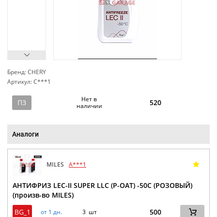
Бренд: CHERY
Артикул: C***1
сп
Нет в
ПЗ
520
наличии
Аналоги
MILES
A***1
АНТИФРИЗ LEC-II SUPER LLC (P-OAT) -50C (РОЗОВЫЙ)
(произв-во MILES)
BG_1
500
от 1 дн.
3 шт