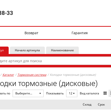
88-33
Возврат
Гарантия
кул
Начало артикула
Наименование
/
Каталог
/
Тормозная система
/
Колодки тормозные (дисковые)
одки тормозные (дисковые)
Вид каталога
вать по
Выберите...
Показывать
12
Склад
Срок