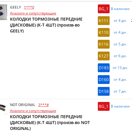
GEELY
1***0
BG_1
В наличии
Аналоги и сопутствующие
КОЛОДКИ ТОРМОЗНЫЕ ПЕРЕДНИЕ
K111
от 4 дн.
(ДИСКОВЫЕ) (К-Т 4ШТ) (произв-во
GEELY)
K110
от 4 дн.
K116
от 5 дн.
K127
от 6 дн.
D183
от 13 дн.
D160
от 4 дн.
D158
от 7 дн.
NOT ORIGINAL
3***#
BG_1
В наличии
Аналоги и сопутствующие
КОЛОДКИ ТОРМОЗНЫЕ ПЕРЕДНИЕ
(ДИСКОВЫЕ) (К-Т 4ШТ) (произв-во NOT
ORIGINAL)