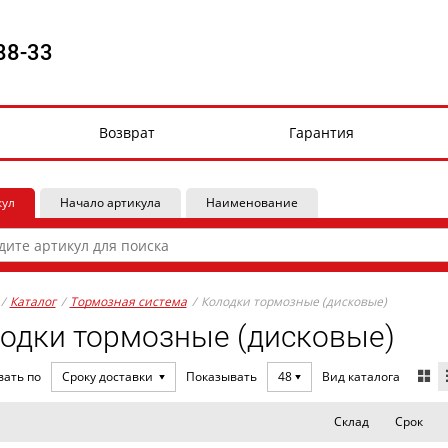
88-33
Возврат
Гарантия
кул
Начало артикула
Наименование
/
Каталог
/
Тормозная система
/
Колодки тормозные (дисковые)
одки тормозные (дисковые)
Вид каталога
вать по
Сроку доставки
Показывать
48
Склад
Срок