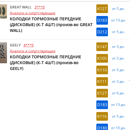
GREAT WALL
3***0
K127
от 5 дн.
Аналоги и сопутствующие
КОЛОДКИ ТОРМОЗНЫЕ ПЕРЕДНИЕ
D183
от 13 дн.
(ДИСКОВЫЕ) (К-Т 4ШТ) (произв-во GREAT
WALL)
D212
от 5 дн.
GEELY
4***0
K147
от 3 дн.
Аналоги и сопутствующие
КОЛОДКИ ТОРМОЗНЫЕ ПЕРЕДНИЕ
K105
от 3 дн.
(ДИСКОВЫЕ) (К-Т 4ШТ) (произв-во
GEELY)
K110
от 3 дн.
K111
от 3 дн.
K127
от 6 дн.
D183
от 13 дн.
K116
от 5 дн.
D180
от 10 дн.