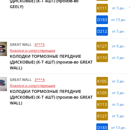
(ДИСКОВЫЕ) (К-Т 4ШТ) (произв-во
GEELY)
K111
от 3 дн.
D183
от 13 дн.
D212
от 5 дн.
GREAT WALL
9***5
K127
от 6 дн.
Аналоги и сопутствующие
КОЛОДКИ ТОРМОЗНЫЕ ПЕРЕДНИЕ
K110
от 3 дн.
(ДИСКОВЫЕ) (К-Т 4ШТ) (произв-во GREAT
WALL)
GREAT WALL
3***A
K105
от 3 дн.
Аналоги и сопутствующие
КОЛОДКИ ТОРМОЗНЫЕ ПЕРЕДНИЕ
K105
от 3 дн.
(ДИСКОВЫЕ) (К-Т 4ШТ) (произв-во GREAT
WALL)
K113
от 3 дн.
K127
от 5 дн.
D183
от 13 дн.