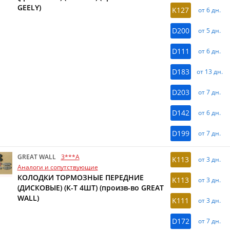
GEELY)
K127
от 6 дн.
D200
от 5 дн.
D111
от 6 дн.
D183
от 13 дн.
D203
от 7 дн.
D142
от 6 дн.
D199
от 7 дн.
GREAT WALL
3***A
K113
от 3 дн.
Аналоги и сопутствующие
КОЛОДКИ ТОРМОЗНЫЕ ПЕРЕДНИЕ
K113
от 3 дн.
(ДИСКОВЫЕ) (К-Т 4ШТ) (произв-во GREAT
WALL)
K111
от 3 дн.
D172
от 7 дн.