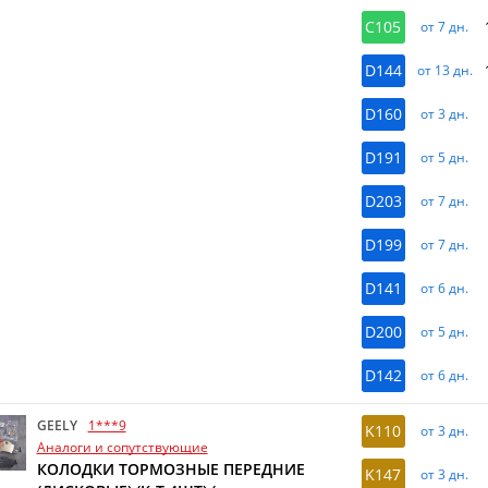
C105
от 7 дн.
D144
от 13 дн.
D160
от 3 дн.
D191
от 5 дн.
D203
от 7 дн.
D199
от 7 дн.
D141
от 6 дн.
D200
от 5 дн.
D142
от 6 дн.
GEELY
1***9
K110
от 3 дн.
Аналоги и сопутствующие
КОЛОДКИ ТОРМОЗНЫЕ ПЕРЕДНИЕ
K147
от 3 дн.