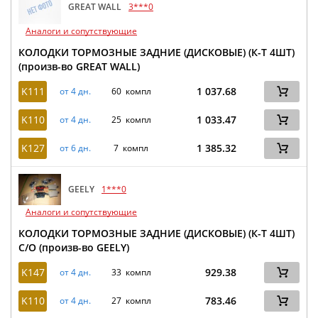
GREAT WALL
3***0
Аналоги и сопутствующие
КОЛОДКИ ТОРМОЗНЫЕ ЗАДНИЕ (ДИСКОВЫЕ) (К-Т 4ШТ)
(произв-во GREAT WALL)
K111
1 037.68
от 4 дн.
60 компл
K110
1 033.47
от 4 дн.
25 компл
K127
1 385.32
от 6 дн.
7 компл
GEELY
1***0
Аналоги и сопутствующие
КОЛОДКИ ТОРМОЗНЫЕ ЗАДНИЕ (ДИСКОВЫЕ) (К-Т 4ШТ)
С/О (произв-во GEELY)
K147
929.38
от 4 дн.
33 компл
K110
783.46
от 4 дн.
27 компл