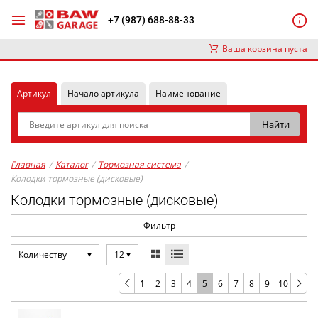
+7 (987) 688-88-33
Ваша корзина пуста
Артикул
Начало артикула
Наименование
Главная
/
Каталог
/
Тормозная система
/
Колодки тормозные (дисковые)
Колодки тормозные (дисковые)
Фильтр
Количеству
12
1
2
3
4
5
6
7
8
9
10