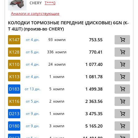
CHERY
T***0
Аналоги и сопутствующие
КОЛОДКИ ТОРМОЗНЫЕ ПЕРЕДНИЕ (ДИСКОВЫЕ) 6GN (К-
Т 4ШТ) (произв-во CHERY)
K147
753.55
от 4 дн.
93 компл
K128
770.41
от 6 дн.
336 компл
K110
1 077.40
от 4 дн.
24 компл
K113
1 081.78
от 4 дн.
1 компл
D183
1 499.38
от 13 дн.
5 компл
K116
2 363.56
от 5 дн.
2 компл
D213
3 475.35
от 9 дн.
1 компл
D180
5 165.20
от 9 дн.
3 компл