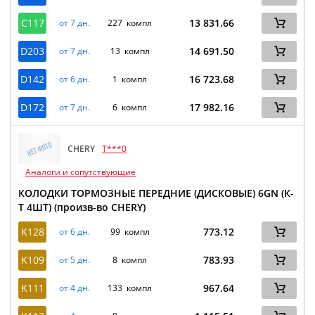
C117
13 831.66
от 7 дн.
227 компл
D203
14 691.50
от 7 дн.
13 компл
D142
16 723.68
от 6 дн.
1 компл
D172
17 982.16
от 7 дн.
6 компл
CHERY
T***0
Аналоги и сопутствующие
КОЛОДКИ ТОРМОЗНЫЕ ПЕРЕДНИЕ (ДИСКОВЫЕ) 6GN (К-
Т 4ШТ) (произв-во CHERY)
K128
773.12
от 6 дн.
99 компл
K109
783.93
от 5 дн.
8 компл
K111
967.64
от 4 дн.
133 компл