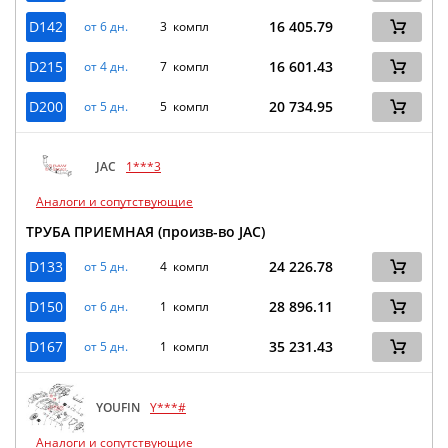
D142
16 405.79
от 6 дн.
3 компл
D215
16 601.43
от 4 дн.
7 компл
D200
20 734.95
от 5 дн.
5 компл
JAC
1***3
Аналоги и сопутствующие
ТРУБА ПРИЕМНАЯ (произв-во JAC)
D133
24 226.78
от 5 дн.
4 компл
D150
28 896.11
от 6 дн.
1 компл
D167
35 231.43
от 5 дн.
1 компл
YOUFIN
Y***#
Аналоги и сопутствующие