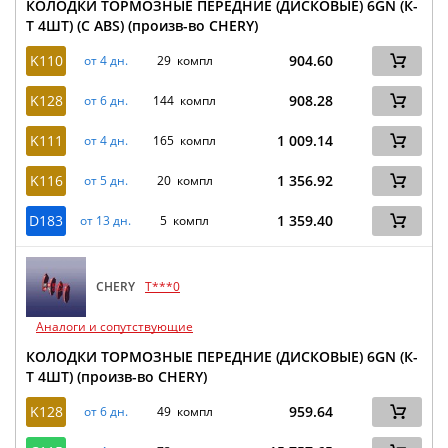
КОЛОДКИ ТОРМОЗНЫЕ ПЕРЕДНИЕ (ДИСКОВЫЕ) 6GN (К-
Т 4ШТ) (С ABS) (произв-во CHERY)
K110
904.60
от 4 дн.
29 компл
K128
908.28
от 6 дн.
144 компл
K111
1 009.14
от 4 дн.
165 компл
K116
1 356.92
от 5 дн.
20 компл
D183
1 359.40
от 13 дн.
5 компл
CHERY
T***0
Аналоги и сопутствующие
КОЛОДКИ ТОРМОЗНЫЕ ПЕРЕДНИЕ (ДИСКОВЫЕ) 6GN (К-
Т 4ШТ) (произв-во CHERY)
K128
959.64
от 6 дн.
49 компл