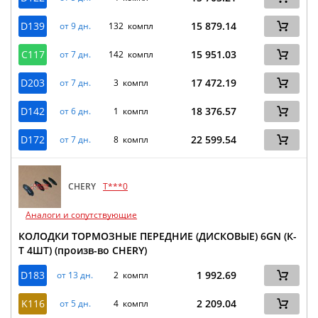
D139
15 879.14
от 9 дн.
132 компл
C117
15 951.03
от 7 дн.
142 компл
D203
17 472.19
от 7 дн.
3 компл
D142
18 376.57
от 6 дн.
1 компл
D172
22 599.54
от 7 дн.
8 компл
CHERY
T***0
Аналоги и сопутствующие
КОЛОДКИ ТОРМОЗНЫЕ ПЕРЕДНИЕ (ДИСКОВЫЕ) 6GN (К-
Т 4ШТ) (произв-во CHERY)
D183
1 992.69
от 13 дн.
2 компл
K116
2 209.04
от 5 дн.
4 компл