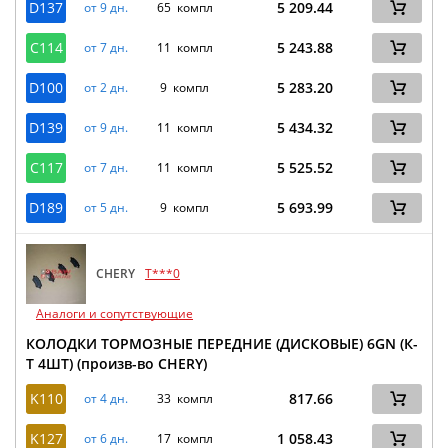
D137
5 209.44
от 9 дн.
65 компл
C114
5 243.88
от 7 дн.
11 компл
D100
5 283.20
от 2 дн.
9 компл
D139
5 434.32
от 9 дн.
11 компл
C117
5 525.52
от 7 дн.
11 компл
D189
5 693.99
от 5 дн.
9 компл
CHERY
T***0
Аналоги и сопутствующие
КОЛОДКИ ТОРМОЗНЫЕ ПЕРЕДНИЕ (ДИСКОВЫЕ) 6GN (К-
Т 4ШТ) (произв-во CHERY)
K110
817.66
от 4 дн.
33 компл
K127
1 058.43
от 6 дн.
17 компл