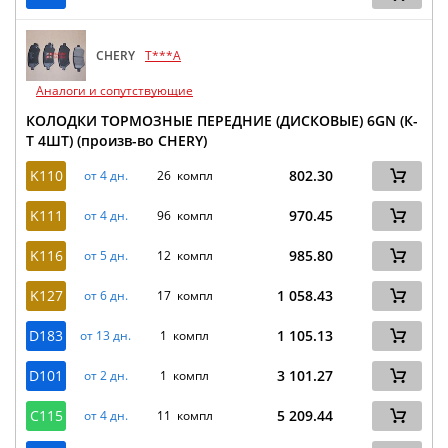
CHERY
T***A
Аналоги и сопутствующие
КОЛОДКИ ТОРМОЗНЫЕ ПЕРЕДНИЕ (ДИСКОВЫЕ) 6GN (К-
Т 4ШТ) (произв-во CHERY)
K110
802.30
от 4 дн.
26 компл
K111
970.45
от 4 дн.
96 компл
K116
985.80
от 5 дн.
12 компл
K127
1 058.43
от 6 дн.
17 компл
D183
1 105.13
от 13 дн.
1 компл
D101
3 101.27
от 2 дн.
1 компл
C115
5 209.44
от 4 дн.
11 компл