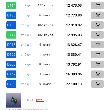
C114
12 473.03
от 7 дн.
477 компл
D196
12 773.80
от 5 дн.
6 компл
D139
12 918.82
от 9 дн.
182 компл
C117
12 995.03
от 7 дн.
182 компл
D216
13 328.47
от 4 дн.
4 компл
D122
13 330.41
от 5 дн.
1 компл
D203
13 792.91
от 7 дн.
8 компл
D142
16 389.06
от 6 дн.
3 компл
D200
22 100.13
от 5 дн.
5 компл
CHERY
T***0
Аналоги и сопутствующие