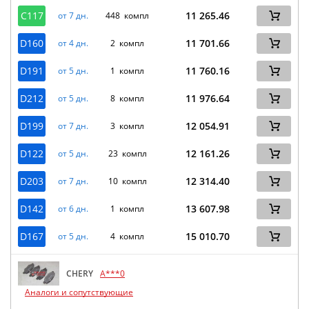
C117
11 265.46
от 7 дн.
448 компл
D160
11 701.66
от 4 дн.
2 компл
D191
11 760.16
от 5 дн.
1 компл
D212
11 976.64
от 5 дн.
8 компл
D199
12 054.91
от 7 дн.
3 компл
D122
12 161.26
от 5 дн.
23 компл
D203
12 314.40
от 7 дн.
10 компл
D142
13 607.98
от 6 дн.
1 компл
D167
15 010.70
от 5 дн.
4 компл
CHERY
A***0
Аналоги и сопутствующие