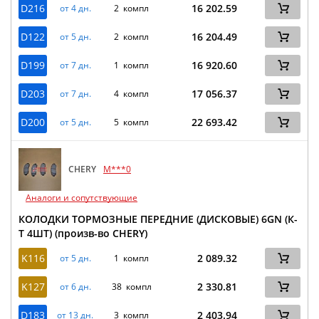
D216
16 202.59
от 4 дн.
2 компл
D122
16 204.49
от 5 дн.
2 компл
D199
16 920.60
от 7 дн.
1 компл
D203
17 056.37
от 7 дн.
4 компл
D200
22 693.42
от 5 дн.
5 компл
CHERY
M***0
Аналоги и сопутствующие
КОЛОДКИ ТОРМОЗНЫЕ ПЕРЕДНИЕ (ДИСКОВЫЕ) 6GN (К-
Т 4ШТ) (произв-во CHERY)
K116
2 089.32
от 5 дн.
1 компл
K127
2 330.81
от 6 дн.
38 компл
D183
2 403.94
от 13 дн.
3 компл