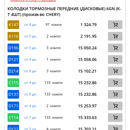
КОЛОДКИ ТОРМОЗНЫЕ ПЕРЕДНИЕ (ДИСКОВЫЕ) 6GN (К-
Т 4ШТ) (произв-во CHERY)
K147
1 324.79
от 4 дн.
97 компл
K116
2 191.95
от 5 дн.
2 компл
D196
15 050.24
от 5 дн.
3 компл
D121
15 058.06
от 4 дн.
1 компл
D214
15 102.21
от 9 дн.
3 компл
C115
15 232.86
от 4 дн.
133 компл
D137
15 232.86
от 9 дн.
133 компл
D171
15 253.97
от 4 дн.
2 компл
C114
15 333.63
от 7 дн.
133 компл
D122
15 703.21
от 5 дн.
4 компл