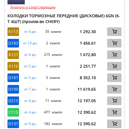
Аналоги и сопутствующие
КОЛОДКИ ТОРМОЗНЫЕ ПЕРЕДНИЕ (ДИСКОВЫЕ) 6GN (К-
Т 4ШТ) (произв-во CHERY)
K113
1 292.30
от 4 дн.
35 компл
D183
1 456.61
от 13 дн.
2 компл
K127
1 672.80
от 6 дн.
215 компл
K116
2 251.77
от 5 дн.
1 компл
D187
8 352.10
от 5 дн.
5 компл
D199
11 619.65
от 7 дн.
1 компл
D215
12 197.05
от 4 дн.
11 компл
C115
12 390.62
от 4 дн.
477 компл
D137
12 390.62
от 9 дн.
182 компл