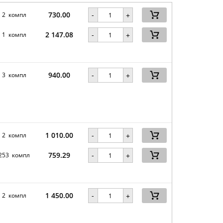
730.00
-
2 компл
+
2 147.08
-
1 компл
+
940.00
-
3 компл
+
1 010.00
-
2 компл
+
759.29
-
253 компл
+
1 450.00
-
2 компл
+