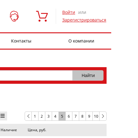
Войти
или
Зарегистрироваться
Контакты
О компании
1
2
3
4
5
6
7
8
9
10
Наличие
Цена, руб.