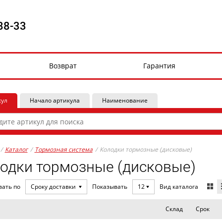
88-33
Возврат
Гарантия
кул
Начало артикула
Наименование
/
Каталог
/
Тормозная система
/
Колодки тормозные (дисковые)
одки тормозные (дисковые)
Вид каталога
вать по
Сроку доставки
Показывать
12
Склад
Срок